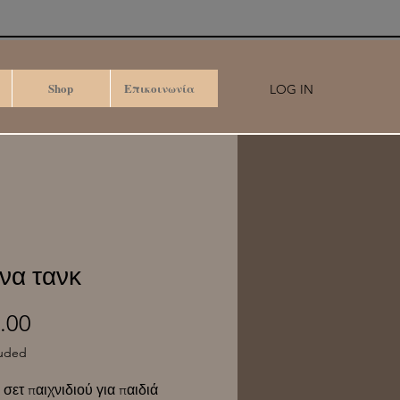
Shop
Επικοινωνία
LOG IN
να τανκ
Price
.00
luded
 σετ παιχνιδιού για παιδιά