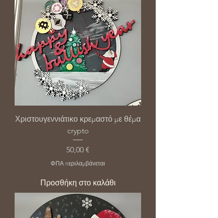
Χριστουγεννιάτικο κρεμαστό με θέμα
crypto
Τιμή
50,00 €
ΦΠΑ περιλαμβάνεται
Προσθήκη στο καλάθι