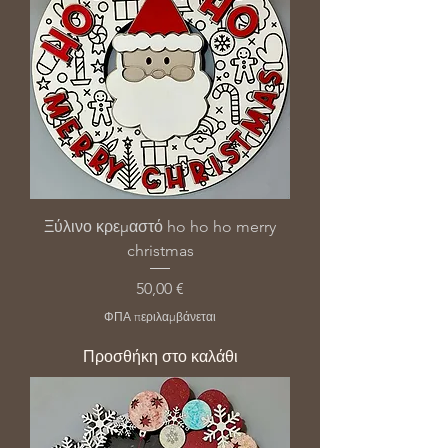
Ξύλινο κρεμαστό ho ho ho merry
christmas
Τιμή
50,00 €
ΦΠΑ περιλαμβάνεται
Προσθήκη στο καλάθι