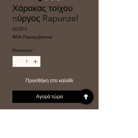
Χάρακας τοίχου
πύργος Rapunzel
Τιμή
60,00 €
ΦΠΑ Περιλαμβάνεται
Ποσότητα
*
Προσθήκη στο καλάθι
Αγορά τώρα
Χάρτης τοίχου πύργος
Rapunzel για παιδικό δωμάτιο
κοριτσιού. Ένα σχέδιο
μοναδικό που θα ξετρελάνει το