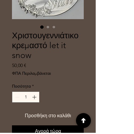
Χριστουγεννιάτικο
κρεμαστό let it
snow
Τιμή
50,00 €
ΦΠΑ Περιλαμβάνεται
Ποσότητα
*
Προσθήκη στο καλάθι
Αγορά τώρα