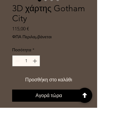
3D χάρτης Gotham
City
Τιμή
115,00 €
ΦΠΑ Περιλαμβάνεται
Ποσότητα
*
Προσθήκη στο καλάθι
Αγορά τώρα
Διακοσμητικός χάρτης
της Gotham City για τους λάτρεις
του Batman. Ένα μοναδικό δώρο
για το δωμάτιο όσων λατρεύουν