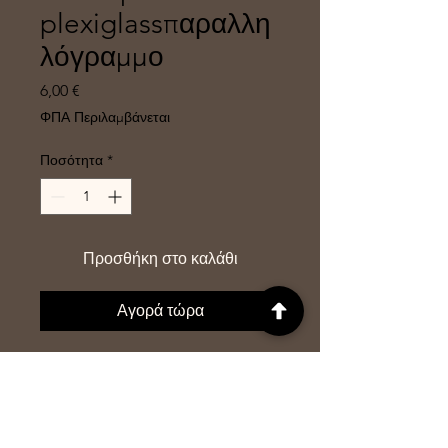
plexiglassπαραλλη
λόγραμμο
Τιμή
6,00 €
ΦΠΑ Περιλαμβάνεται
Ποσότητα
*
Προσθήκη στο καλάθι
Αγορά τώρα
Ξύλινο stand για εστιατόρια και
μαγαζιά που έχει χαραγμένο το
λογότυπο του μαγαζιού και το QR.
Είναι διπλής όψης και τα QR